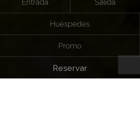
Entrada
Salida
Huéspedes
Promo
Reservar
BIENVENIDO A CALA
LLENYA RESORT
IBIZA
Hotel en Santa